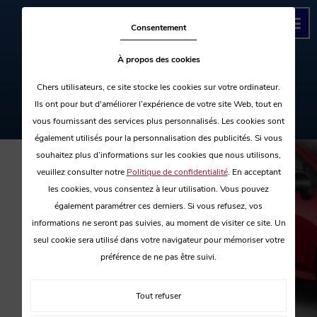
Consentement
À propos des cookies
Chers utilisateurs, ce site stocke les cookies sur votre ordinateur.
Ils ont pour but d'améliorer l’expérience de votre site Web, tout en
03 44 45 63 22
vous fournissant des services plus personnalisés. Les cookies sont
également utilisés pour la personnalisation des publicités. Si vous
souhaitez plus d’informations sur les cookies que nous utilisons,
veuillez consulter notre
Politique de confidentialité
. En acceptant
les cookies, vous consentez à leur utilisation. Vous pouvez
également paramétrer ces derniers. Si vous refusez, vos
informations ne seront pas suivies, au moment de visiter ce site. Un
5 RUE CORREUS
seul cookie sera utilisé dans votre navigateur pour mémoriser votre
60000
BEAUVAIS
Face à la gare SNCF à Beauvais
préférence de ne pas être suivi.
Tout refuser
03 44 45 63 22
06 80 46 73 18